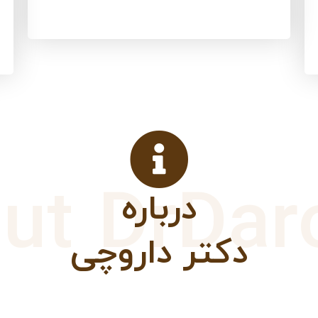
ut DrDar
درباره
دکتر داروچی