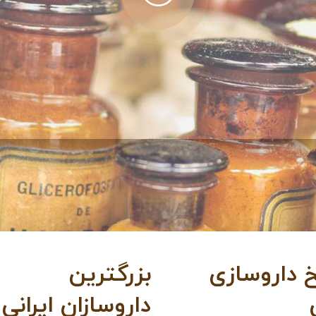
خ داروسازی
بزرگترین
داروسازان ایرانی